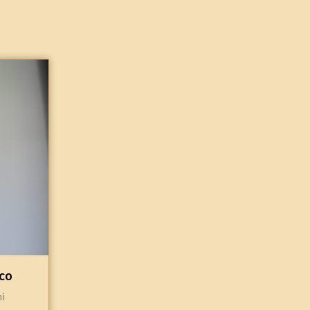
ico
hi