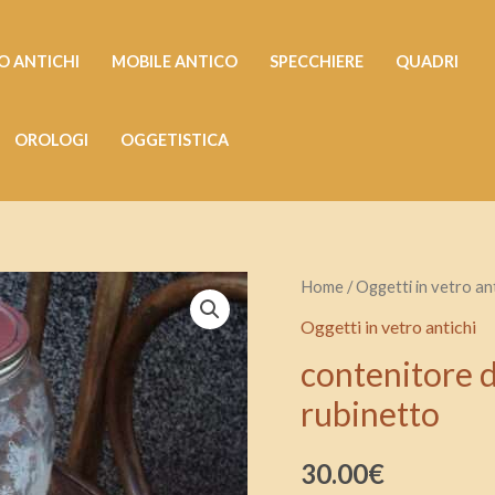
 ANTICHI
MOBILE ANTICO
SPECCHIERE
QUADRI
OROLOGI
OGGETISTICA
contenitore
Home
/
Oggetti in vetro ant
depoca
Oggetti in vetro antichi
in
contenitore d
vetro
rubinetto
con
decori
30.00
€
e