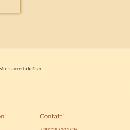
ito si accetta lutilizo.
ni
Contatti
+393387291525