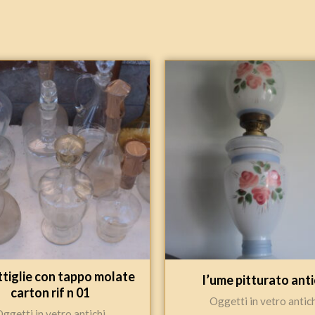
ttiglie con tappo molate
l’ume pitturato ant
carton rif n 01
Oggetti in vetro antic
ggetti in vetro antichi