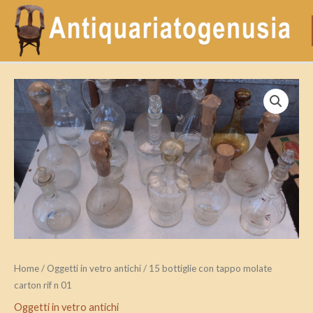
Vai
al
contenuto
15
bottiglie
con
tappo
molate
carton
rif
n
01
quantità
Home
/
Oggetti in vetro antichi
/ 15 bottiglie con tappo molate
carton rif n 01
Oggetti in vetro antichi