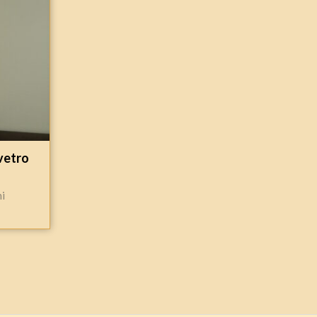
vetro
hi