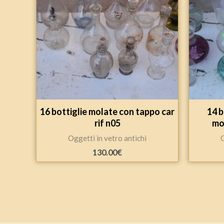
16 bottiglie molate con tappo car
14 b
rif n05
mol
Oggetti in vetro antichi
O
130.00
€