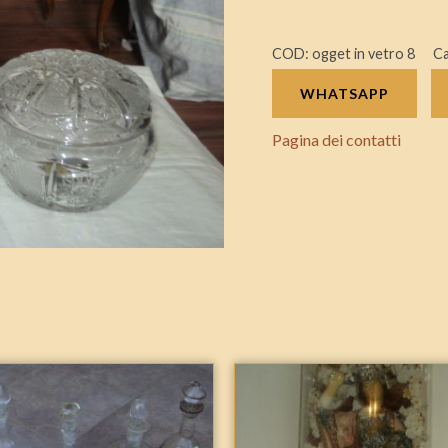
COD:
ogget in vetro 8
Ca
WHATSAPP
Pagina dei contatti