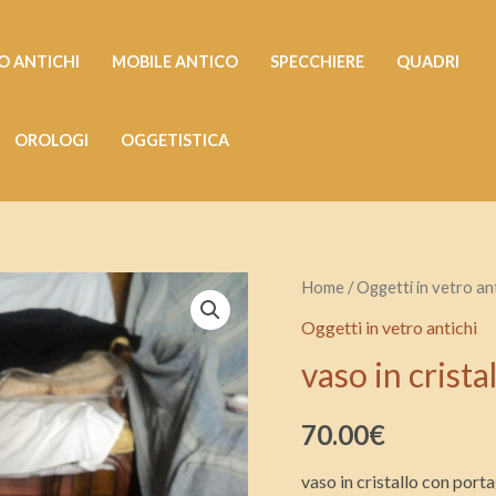
 ANTICHI
MOBILE ANTICO
SPECCHIERE
QUADRI
OROLOGI
OGGETISTICA
vaso
Home
/
Oggetti in vetro ant
in
Oggetti in vetro antichi
cristallo
vaso in crista
con
portagioie
70.00
€
quantità
vaso in cristallo con porta