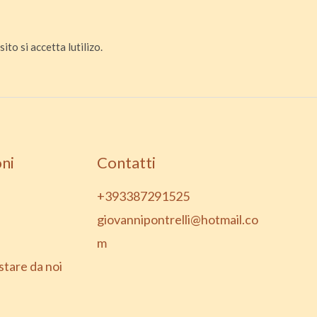
ito si accetta lutilizo.
ni
Contatti
+393387291525
giovannipontrelli@hotmail.co
m
stare da noi