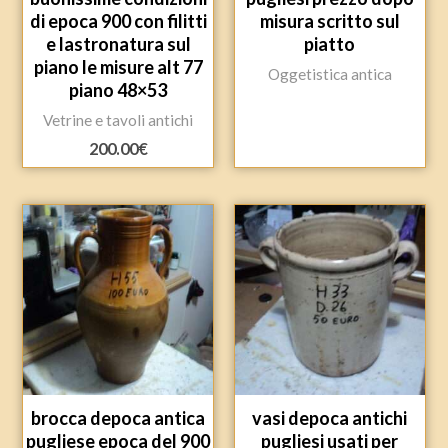
di epoca 900 con filitti
misura scritto sul
e lastronatura sul
piatto
piano le misure alt 77
Oggetistica antica
piano 48×53
Vetrine e tavoli antichi
200.00
€
brocca depoca antica
vasi depoca antichi
pugliese epoca del 900
pugliesi usati per