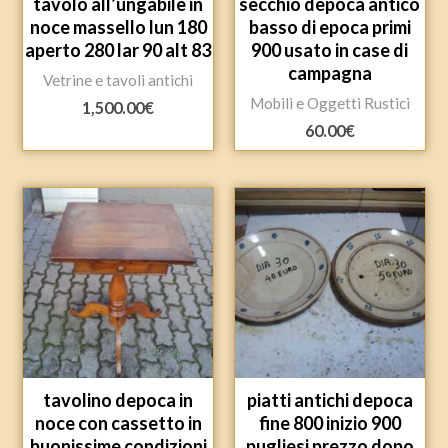
tavolo all’ungabile in
secchio depoca antico
noce massello lun 180
basso di epoca primi
aperto 280 lar 90 alt 83
900 usato in case di
campagna
Vetrine e tavoli antichi
Mobili e Oggetti Rustici
1,500.00
€
60.00
€
tavolino depoca in
piatti antichi depoca
noce con cassetto in
fine 800 inizio 900
buonissime condizioni
pugliesi prezzo dopo