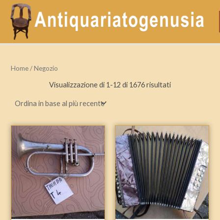
Ordina
Vai
P
P
in
base
al
r
r
al
più
contenuto
e
e
recente
z
z
z
z
Home
/ Negozio
o
o
Visualizzazione di 1-12 di 1676 risultati
i
a
n
x