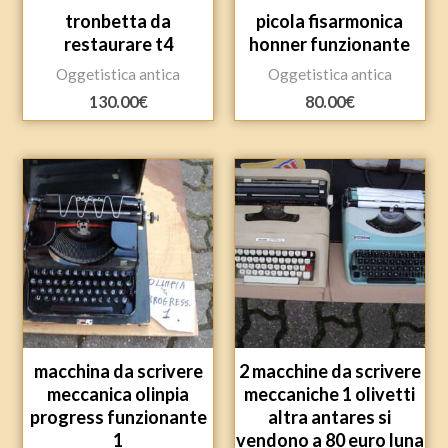
tronbetta da
picola fisarmonica
restaurare t4
honner funzionante
Oggetistica antica
Oggetistica antica
130.00
€
80.00
€
macchina da scrivere
2 macchine da scrivere
meccanica olinpia
meccaniche 1 olivetti
progress funzionante
altra antares si
1
vendono a 80 euro luna