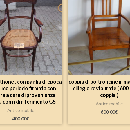
thonet con paglia di epoca
coppia di poltroncine in ma
rimo periodo firmata con
ciliegio restaurate ( 600
ra a cera di provenienza
coppia )
 con n di riferimento G5
Antico mobile
Antico mobile
600.00
€
400.00
€