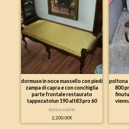
dormuse in noce massello con piedi
poltona 
zampa di capra e con conchiglia
800 p
parte frontale restaurato
finutu
tappezatolun 190 alt83 pro 60
vienna
Antico mobile
2,200.00
€