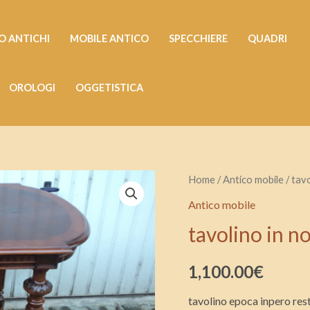
 ANTICHI
MOBILE ANTICO
SPECCHIERE
QUADRI
OROLOGI
OGGETISTICA
tavolino
Home
/
Antico mobile
/ tav
in
Antico mobile
noce
tavolino in n
inpero
quantità
1,100.00
€
tavolino epoca inpero rest