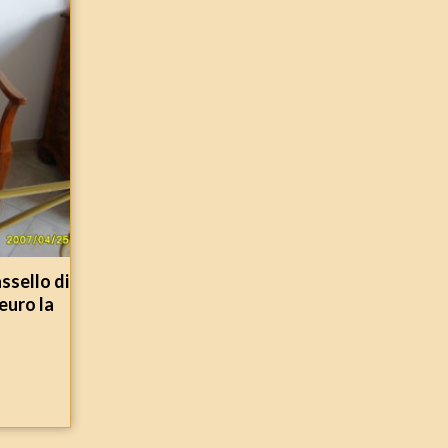
ssello di
 euro la