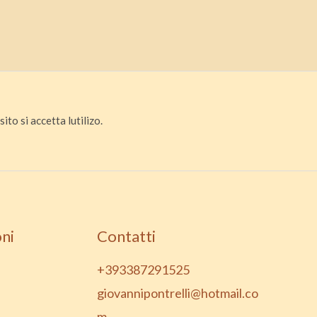
ito si accetta lutilizo.
ni
Contatti
+393387291525
giovannipontrelli@hotmail.co
m