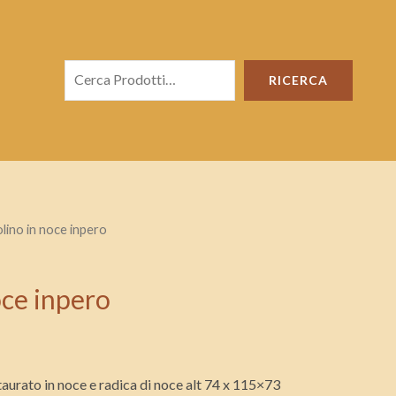
Cerca
RICERCA
olino in noce inpero
oce inpero
aurato in noce e radica di noce alt 74 x 115×73