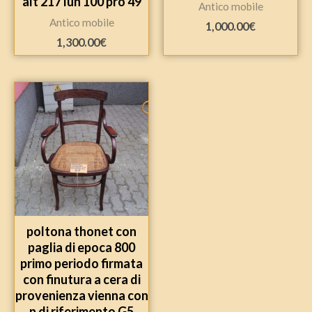
alt 217 lun 100 pro 49
Antico mobile
Antico mobile
1,000.00
€
1,300.00
€
poltona thonet con
paglia di epoca 800
primo periodo firmata
con finutura a cera di
provenienza vienna con
n di riferimento G5