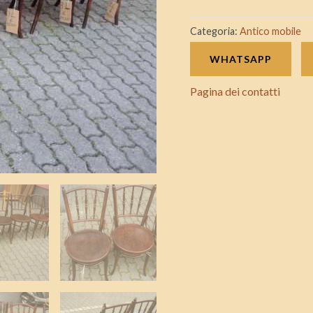
primi
900
Categoria:
Antico mobile
con
WHATSAPP
n
di
Pagina dei contatti
riferimento
3L
quantità