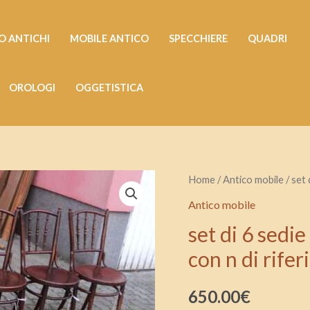
 ANTICHI
MOBILE ANTICO
SPECCHIERE
QUADRI
OROLOGI
OGGETISTICA
set
Home
/
Antico mobile
/ set 
di
Antico mobile
6
set di 6 sedi
sedie
con n di rife
thonet
di
650.00
€
epoca