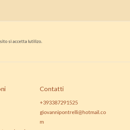
ito si accetta lutilizo.
ni
Contatti
+393387291525
giovannipontrelli@hotmail.co
m