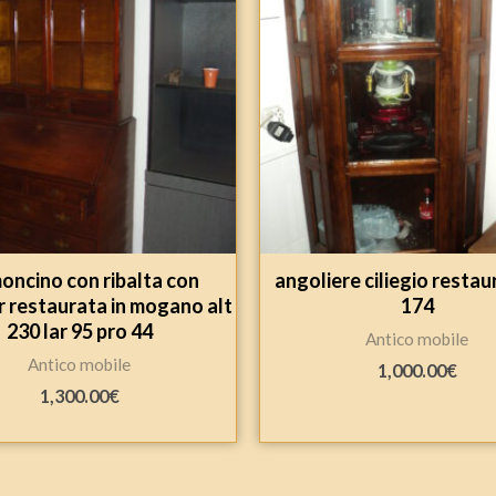
oncino con ribalta con
angoliere ciliegio restau
r restaurata in mogano alt
174
230 lar 95 pro 44
Antico mobile
Antico mobile
1,000.00
€
1,300.00
€