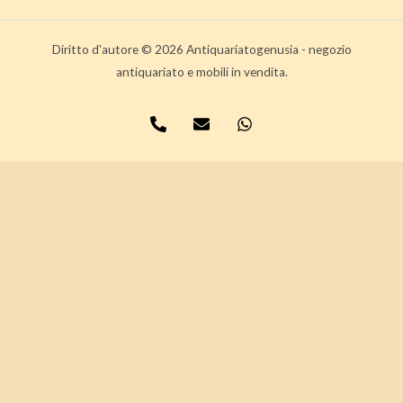
Diritto d'autore © 2026 Antiquariatogenusia - negozio
antiquariato e mobili in vendita.