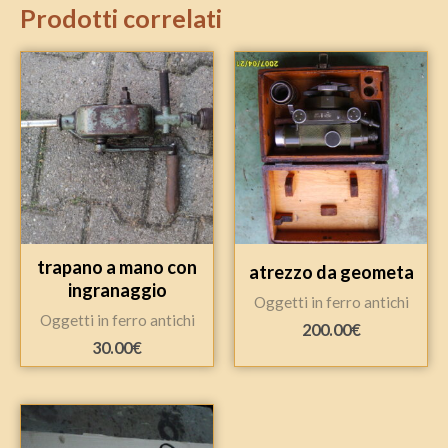
Prodotti correlati
trapano a mano con
atrezzo da geometa
ingranaggio
Oggetti in ferro antichi
Oggetti in ferro antichi
200.00
€
30.00
€