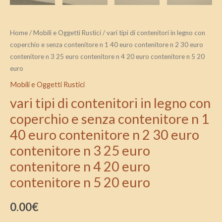
n
5
Home
/
Mobili e Oggetti Rustici
/ vari tipi di contenitori in legno con
20
coperchio e senza contenitore n 1 40 euro contenitore n 2 30 euro
euro
contenitore n 3 25 euro contenitore n 4 20 euro contenitore n 5 20
quantità
euro
Mobili e Oggetti Rustici
vari tipi di contenitori in legno con
coperchio e senza contenitore n 1
40 euro contenitore n 2 30 euro
contenitore n 3 25 euro
contenitore n 4 20 euro
contenitore n 5 20 euro
0.00
€