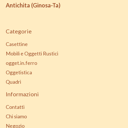
Antichita (Ginosa-Ta)
Categorie
Casettine
Mobili e Oggetti Rustici
ogget.in.ferro
Oggetistica
Quadri
Informazioni
Contatti
Chi siamo
Negozio