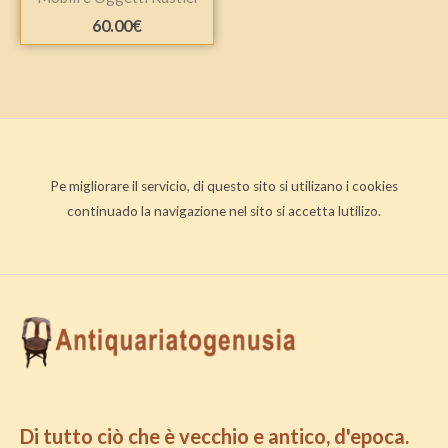
60.00
€
Pe migliorare il servicio, di questo sito si utilizano i cookies
continuado la navigazione nel sito si accetta lutilizo.
Di tutto ciò che è vecchio e antico, d'epoca.