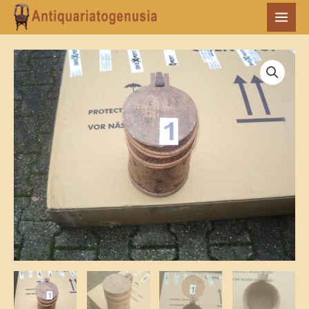
Vai
MAI
al
MEN
contenuto
vari
tipi
di
contenitori
in
legno
con
coperchio
e
senza
contenitore
n
1
40