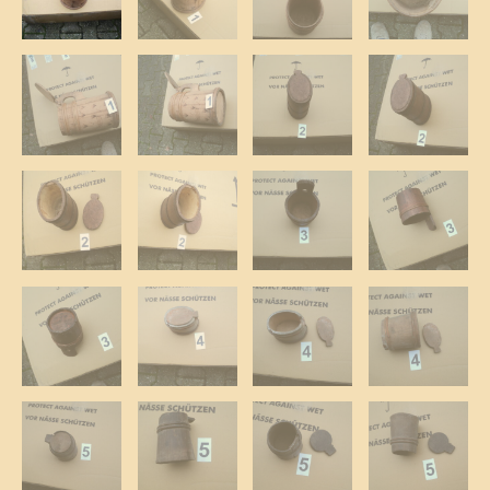
euro
contenitore
n
2
30
euro
contenitore
n
3
25
euro
contenitore
n
4
20
euro
contenitore