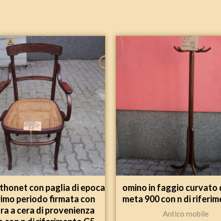
thonet con paglia di epoca
omino in faggio curvato
rimo periodo firmata con
meta 900 con n di riferi
ra a cera di provenienza
Antico mobile