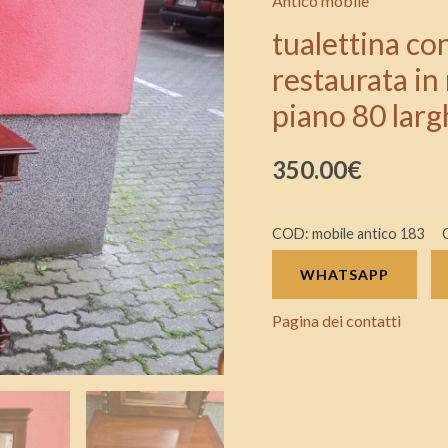
Antico mobile
basculante
tualettina co
restaurata
restaurata in
in
piano 80 larg
noce
massello
350.00
€
alt
145
altezza
COD:
mobile antico 183
piano
WHATSAPP
80
larghezza
Pagina dei contatti
60
profn
43
quantità