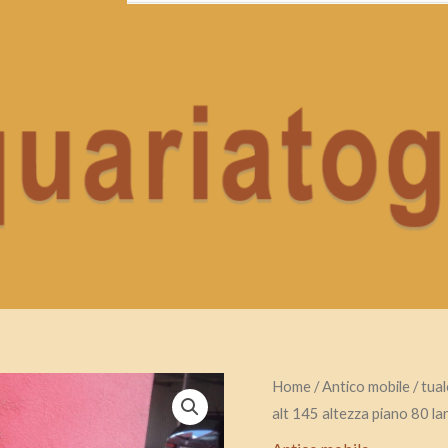
tualettina
Home
/
Antico mobile
/ tua
alt 145 altezza piano 80 l
con
spechio