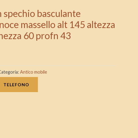
n spechio basculante
 noce massello alt 145 altezza
hezza 60 profn 43
Categoria:
Antico mobile
TELEFONO