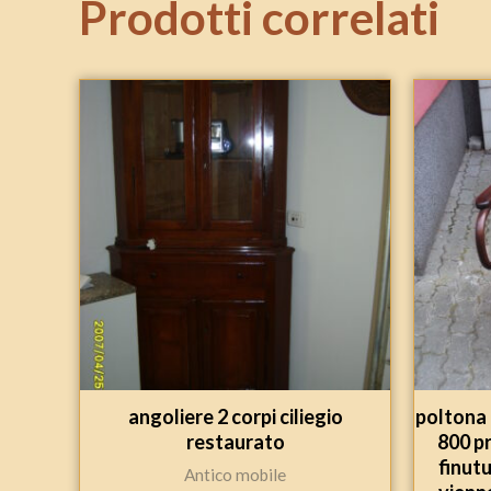
Prodotti correlati
angoliere 2 corpi ciliegio
poltona 
restaurato
800 p
finutu
Antico mobile