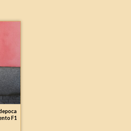
 depoca
mento F1