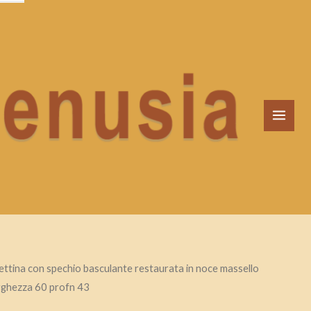
MAI
MEN
lettina con spechio basculante restaurata in noce massello
arghezza 60 profn 43