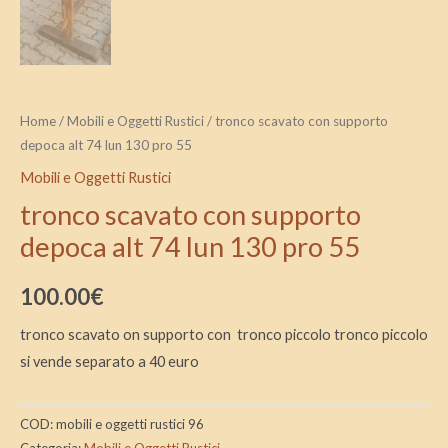
Home
/
Mobili e Oggetti Rustici
/ tronco scavato con supporto
depoca alt 74 lun 130 pro 55
Mobili e Oggetti Rustici
tronco scavato con supporto
depoca alt 74 lun 130 pro 55
100.00
€
tronco scavato on supporto con tronco piccolo tronco piccolo
si vende separato a 40 euro
COD:
mobili e oggetti rustici 96
Categoria:
Mobili e Oggetti Rustici