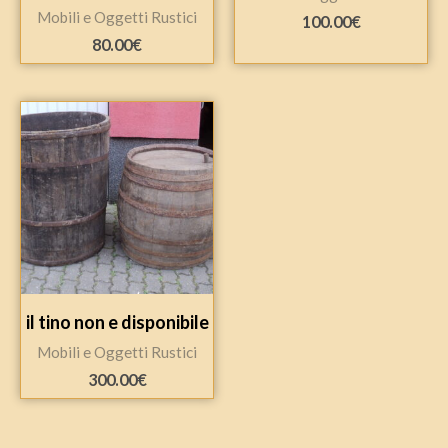
Mobili e Oggetti Rustici
100.00
€
80.00
€
il tino non e disponibile
Mobili e Oggetti Rustici
300.00
€