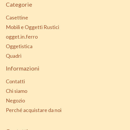
Categorie
Casettine
Mobili e Oggetti Rustici
ogget.in.ferro
Oggetistica
Quadri
Informazioni
Contatti
Chi siamo
Negozio
Perché acquistare da noi