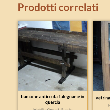
Prodotti correlati
bancone antico da falegname in
vetrina
quercia
M
Mobili e Oggetti Rustici