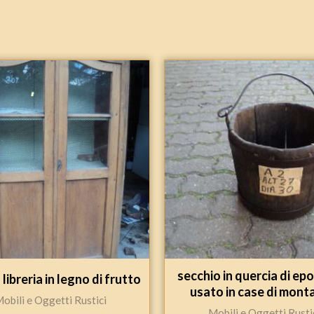
secchio in quercia di ep
 libreria in legno di frutto
usato in case di mon
obili e Oggetti Rustici
Mobili e Oggetti Rusti