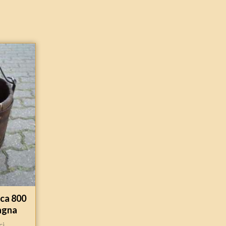
oca 800
tagna
ci