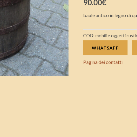
90.00
€
900
con
baule antico in legno di q
riferimento
A6
COD:
mobili e oggetti rusti
quantità
WHATSAPP
Pagina dei contatti