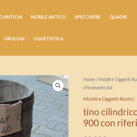
 ANTICHI
MOBILE ANTICO
SPECCHIERE
QUADRI
OROLOGI
OGGETISTICA
tino
Home
/
Mobili e Oggetti Rus
riferimento A6
cilindrico
usato
Mobili e Oggetti Rustici
per
tino cilindri
vino
900 con rife
epoca
primi