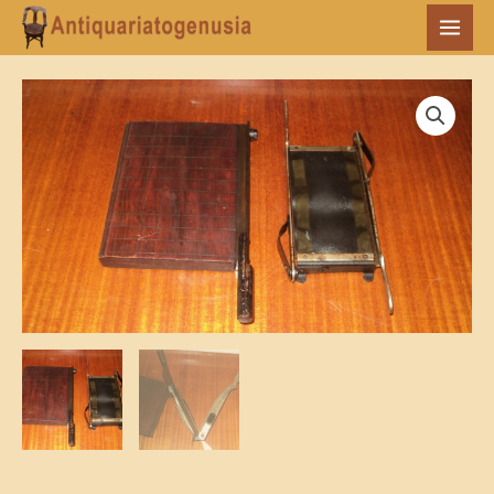
Vai
MAI
al
MEN
contenuto
taglieri
antichi
quantità