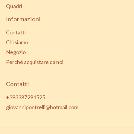
Quadri
Informazioni
Contatti
Chi siamo
Negozio
Perché acquistare da noi
Contatti
+393387291525
giovannipontrelli@hotmail.com