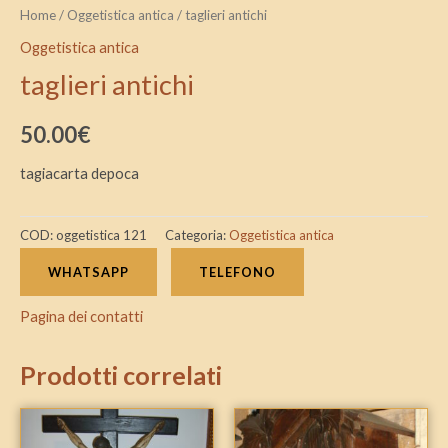
Home
/
Oggetistica antica
/ taglieri antichi
Oggetistica antica
taglieri antichi
50.00
€
tagiacarta depoca
COD:
oggetistica 121
Categoria:
Oggetistica antica
WHATSAPP
TELEFONO
Pagina dei contatti
Prodotti correlati