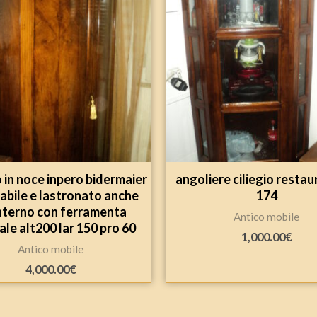
 in noce inpero bidermaier
angoliere ciliegio restau
bile e lastronato anche
174
interno con ferramenta
Antico mobile
ale alt200 lar 150 pro 60
1,000.00
€
Antico mobile
4,000.00
€