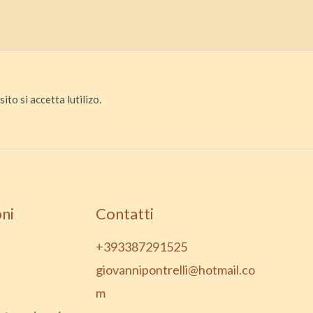
ito si accetta lutilizo.
ni
Contatti
+393387291525
giovannipontrelli@hotmail.co
m