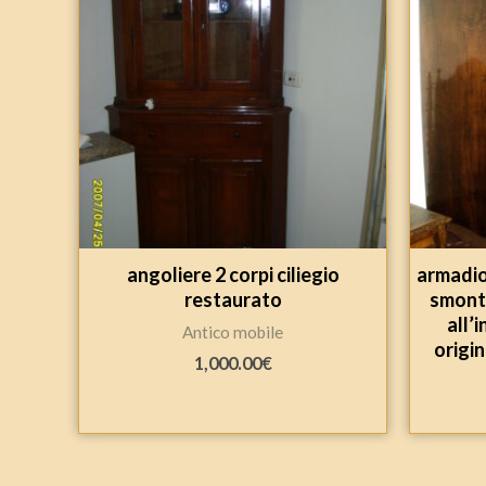
angoliere 2 corpi ciliegio
armadio
restaurato
smonta
all’
Antico mobile
origin
1,000.00
€