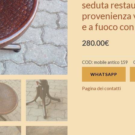
seduta restaur
800
provenienza v
con
particolare
e a fuoco con
e
raro
280.00
€
tipo
di
COD:
mobile antico 159
seduta
restaurato
WHATSAPP
e
Pagina dei contatti
finito
a
cera
provenienza
vienna