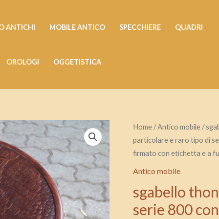
 ANTICHI
MOBILE ANTICO
SPECCHIERE
QUADRI
OROLOGI
OGGETISTICA
sgabello
Home
/
Antico mobile
/ sga
particolare e raro tipo di 
thonet
firmato con etichetta e a f
regolabile
in
Antico mobile
altezza
sgabello thon
prima
serie 800 con 
serie