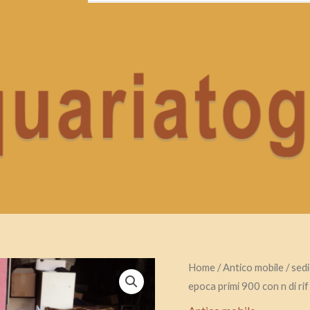
sedie
Home
/
Antico mobile
/ sed
epoca primi 900 con n di ri
antiche
thonet