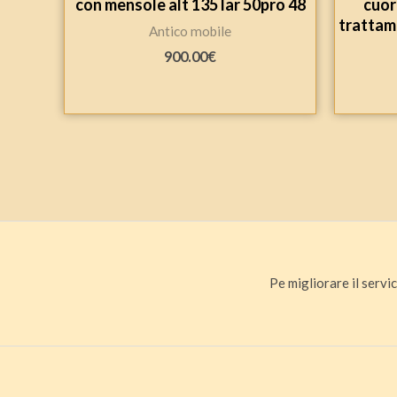
con mensole alt 135 lar 50pro 48
cuor
trattame
Antico mobile
900.00
€
Pe migliorare il servic