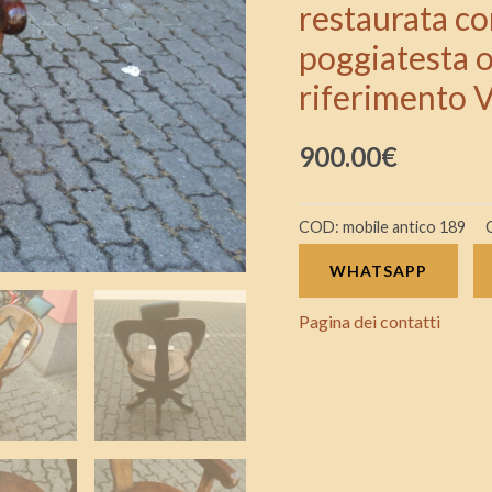
restaurata con
epoca
poggiatesta o
800
di
riferimento 
provenienza
austria
900.00
€
sedia
restaurata
COD:
mobile antico 189
con
finitura
WHATSAPP
a
Pagina dei contatti
cera
conpleta
di
poggiatesta
originale