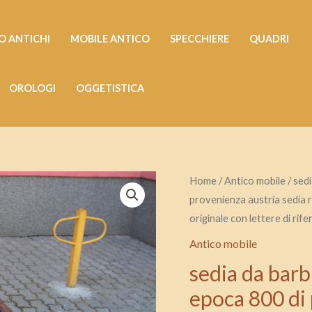
 ANTICHI
MOBILE ANTICO
SPECCHIERE
QUADRI
OROLOGI
OGGETISTICA
sedia
Home
/
Antico mobile
/ sedi
provenienza austria sedia r
da
originale con lettere di ri
barbiere
girevole
Antico mobile
con
sedia da barbi
rulli
epoca 800 di 
di