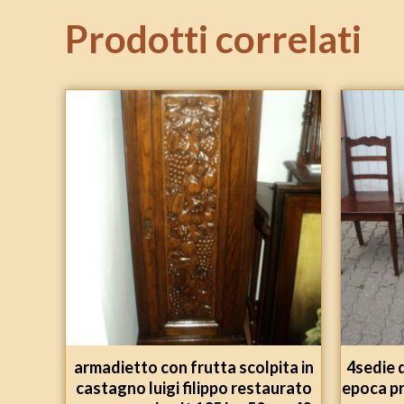
Prodotti correlati
armadietto con frutta scolpita in
4sedie 
castagno luigi filippo restaurato
epoca pr