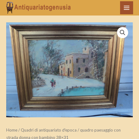
Vai
MAI
al
MEN
contenuto
quadro
paesaggio
con
strada
donna
con
bambino
38x31
quantità
Home
/
Quadri di antiquariato d'epoca
/ quadro paesaggio con
strada donna con bambino 38×31