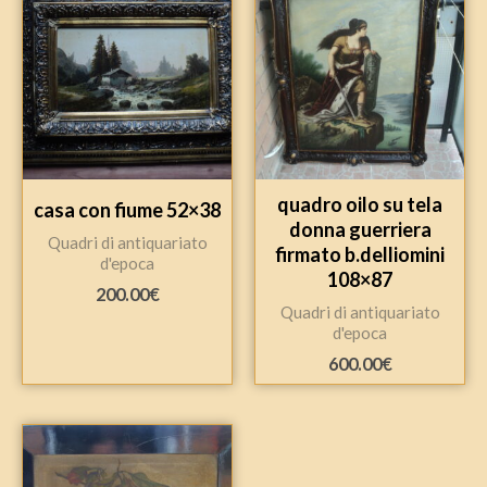
quadro oilo su tela
casa con fiume 52×38
donna guerriera
Quadri di antiquariato
firmato b.delliomini
d'epoca
108×87
200.00
€
Quadri di antiquariato
d'epoca
600.00
€