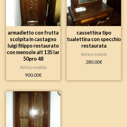
armadietto con frutta
cassettina tipo
scolpita in castagno
tualettina con specchio
luigi filippo restaurato
restaurata
con mensole alt 135 lar
Antico mobile
50pro 48
280.00
€
Antico mobile
900.00
€