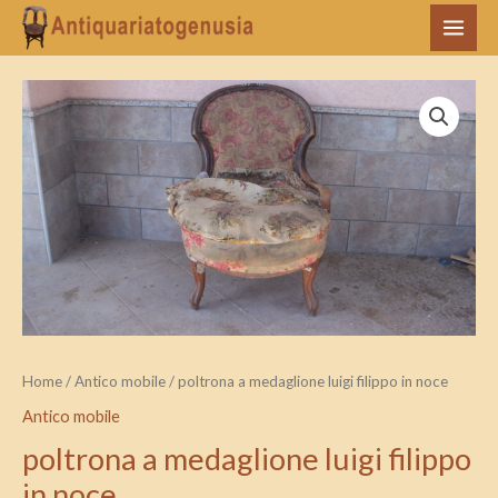
Vai
MAI
al
MEN
contenuto
poltrona
a
medaglione
luigi
filippo
in
noce
quantità
Home
/
Antico mobile
/ poltrona a medaglione luigi filippo in noce
Antico mobile
poltrona a medaglione luigi filippo
in noce