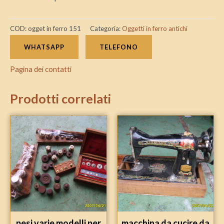
COD:
ogget in ferro 151
Categoria:
Oggetti in ferro antichi
WHATSAPP
TELEFONO
Pagina dei contatti
Prodotti correlati
pesi varie modelli per
macchina da cucire da