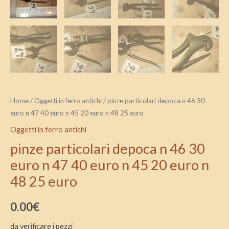
euro
n
48
25
euro
quantità
Home
/
Oggetti in ferro antichi
/ pinze particolari depoca n 46 30
euro n 47 40 euro n 45 20 euro n 48 25 euro
Oggetti in ferro antichi
pinze particolari depoca n 46 30
euro n 47 40 euro n 45 20 euro n
48 25 euro
0.00
€
da verificare i pezzi