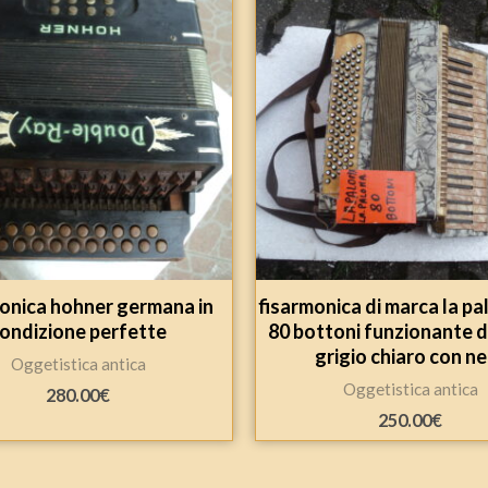
onica hohner germana in
fisarmonica di marca la p
ondizione perfette
80 bottoni funzionante d
grigio chiaro con n
Oggetistica antica
Oggetistica antica
280.00
€
250.00
€