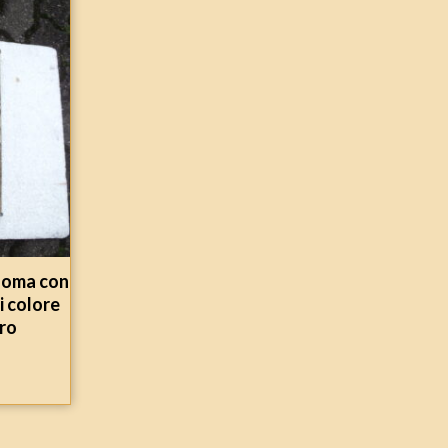
aloma con
i colore
ero