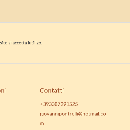
ito si accetta lutilizo.
ni
Contatti
+393387291525
giovannipontrelli@hotmail.co
m