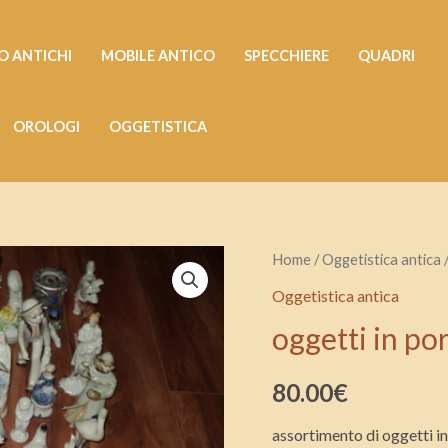
 ANTICHI
MOBILE ANTICO
SPECCHIERE
QUADRI
OROLOGI
OGGETISTICA
oggetti
Home
/
Oggetistica antica
/
in
Oggetistica antica
porcellana
oggetti in po
quantità
80.00
€
assortimento di oggetti i