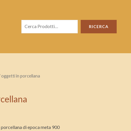
Cerca
RICERCA
 oggetti in porcellana
rcellana
n porcellana di epoca meta 900