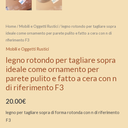
cera
con
n
Home
/
Mobili e Oggetti Rustici
/ legno rotondo per tagliare sopra
di
ideale come ornamento per parete pulito e fatto a cera con n di
riferimento
riferimento F3
F3
Mobili e Oggetti Rustici
quantità
legno rotondo per tagliare sopra
ideale come ornamento per
parete pulito e fatto a cera con n
di riferimento F3
20.00
€
legno per tagliare sopra di forma rotonda con n di riferimento
F3