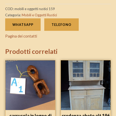
COD:
mobili e oggetti rustici 159
Categoria:
Mobili e Oggetti Rustici
WHATSAPP
TELEFONO
Pagina dei contatti
Prodotti correlati
carrucola in legno di
credenza abete alt 196