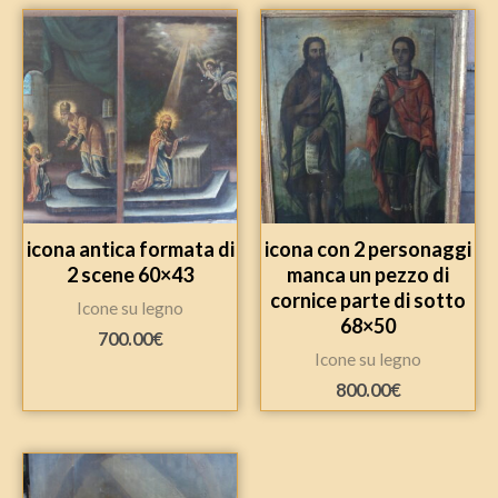
icona antica formata di
icona con 2 personaggi
2 scene 60×43
manca un pezzo di
cornice parte di sotto
Icone su legno
68×50
700.00
€
Icone su legno
800.00
€