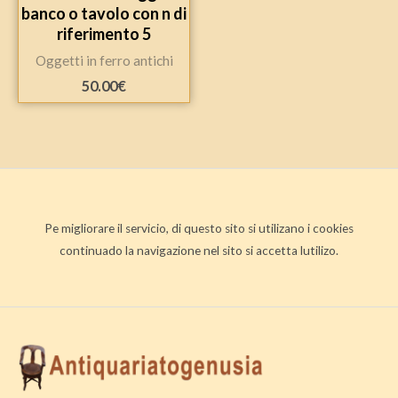
banco o tavolo con n di
riferimento 5
Oggetti in ferro antichi
50.00
€
Pe migliorare il servicio, di questo sito si utilizano i cookies
continuado la navigazione nel sito si accetta lutilizo.