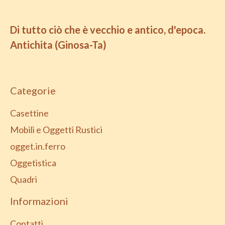
Di tutto ciò che è vecchio e antico, d'epoca.
Antichita (Ginosa-Ta)
Categorie
Casettine
Mobili e Oggetti Rustici
ogget.in.ferro
Oggetistica
Quadri
Informazioni
Contatti