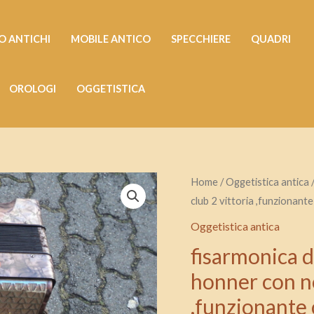
 ANTICHI
MOBILE ANTICO
SPECCHIERE
QUADRI
OROLOGI
OGGETISTICA
fisarmonica
Home
/
Oggetistica antica
/
club 2 vittoria ,funzionant
depoca
a
Oggetistica antica
bottoni
fisarmonica d
di
honner con no
marca
,funzionante 
honner