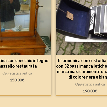
ina con specchio in legno
fisarmonica con custodia 
assello restaurata
con 32 bassi manca letiche
marca ma sicuramente un
Oggetistica antica
di colore nera e bia
150.00
€
Oggetistica antica
190.00
€