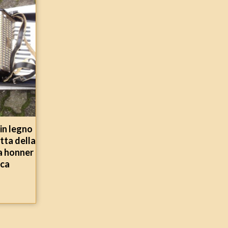
in legno
tta della
a honner
nca