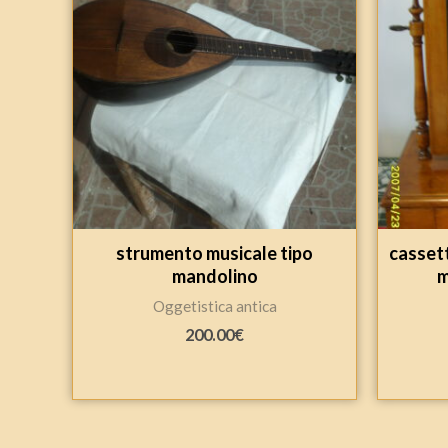
strumento musicale tipo
cassett
mandolino
m
Oggetistica antica
200.00
€