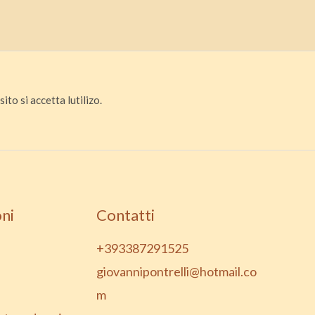
ito si accetta lutilizo.
ni
Contatti
+393387291525
giovannipontrelli@hotmail.co
m