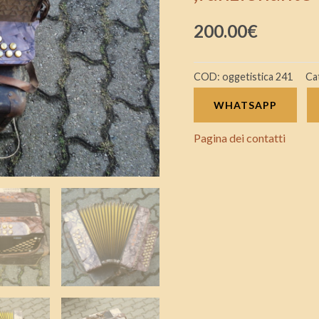
con
200.00
€
nome
club
2
COD:
oggetistica 241
Ca
vittoria
WHATSAPP
,funzionante
con
Pagina dei contatti
custodia
quantità