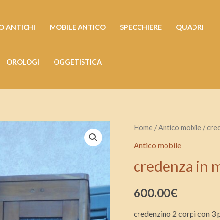
 ANTICHI
MOBILE ANTICO
SPECCHIERE
QUADRI
OROLOGI
OGGETISTICA
credenza
Home
/
Antico mobile
/ cre
in
Antico mobile
massello
credenza in m
di
faggio
600.00
€
quantità
credenzino 2 corpi con 3 p