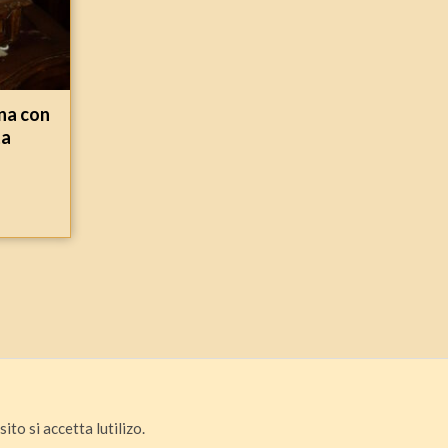
ina con
ta
ito si accetta lutilizo.