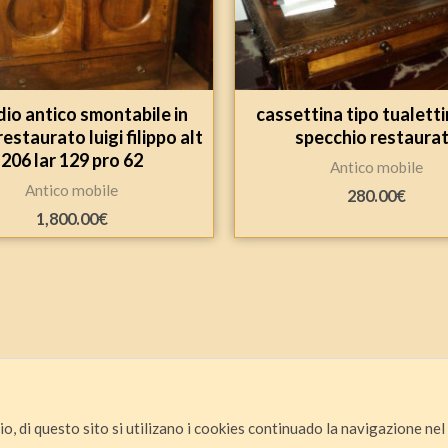
io antico smontabile in
cassettina tipo tualett
restaurato luigi filippo alt
specchio restaura
206 lar 129 pro 62
Antico mobile
Antico mobile
280.00
€
1,800.00
€
io, di questo sito si utilizano i cookies continuado la navigazione nel s