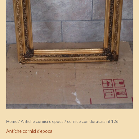
Home
/
Antiche cornici d'epoca
/ cornice con doratura rif 126
Antiche cornici d'epoca