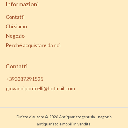
Informazioni
Contatti
Chi siamo
Negozio
Perché acquistare da noi
Contatti
+393387291525
giovannipontrelli@hotmail.com
Diritto d'autore © 2026 Antiquariatogenusia - negozio
antiquariato e mobili in vendita.