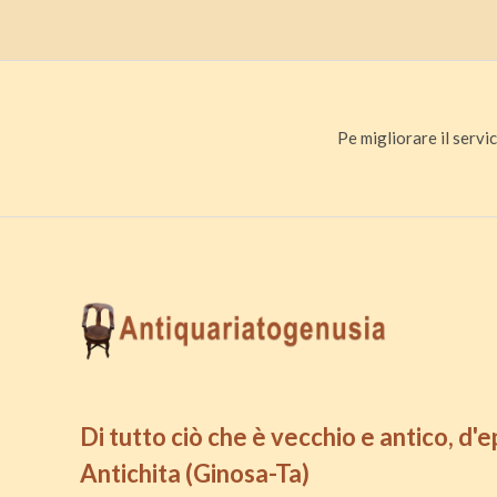
Pe migliorare il servic
Di tutto ciò che è vecchio e antico, d'
Antichita (Ginosa-Ta)