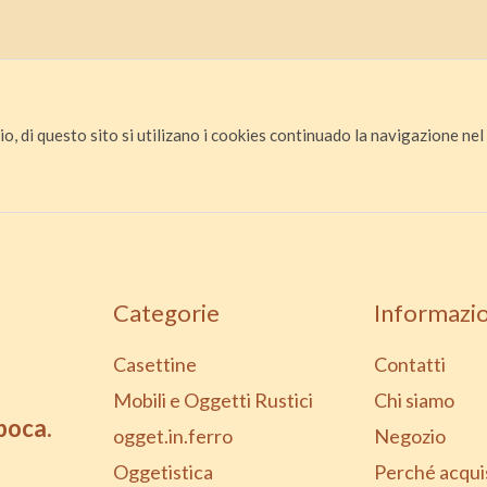
io, di questo sito si utilizano i cookies continuado la navigazione nel s
Categorie
Informazio
Casettine
Contatti
Mobili e Oggetti Rustici
Chi siamo
epoca.
ogget.in.ferro
Negozio
Oggetistica
Perché acqui