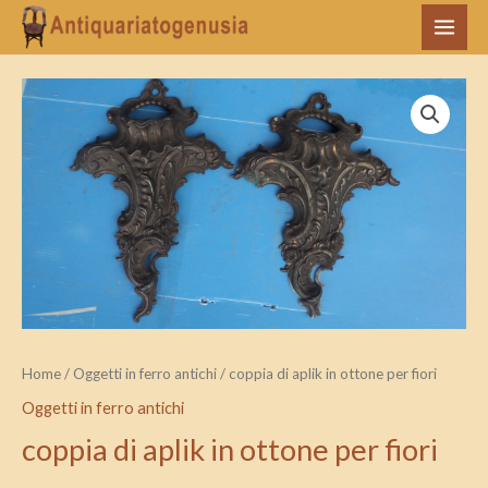
Vai
MAI
al
MEN
contenuto
coppia
di
aplik
in
ottone
per
fiori
quantità
Home
/
Oggetti in ferro antichi
/ coppia di aplik in ottone per fiori
Oggetti in ferro antichi
coppia di aplik in ottone per fiori