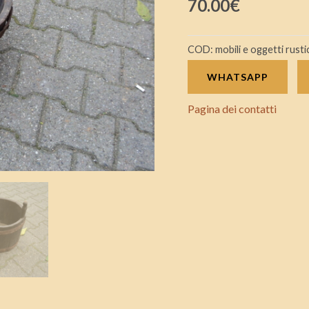
70.00
€
800
usato
COD:
mobili e oggetti rusti
per
vino
WHATSAPP
quantità
Pagina dei contatti