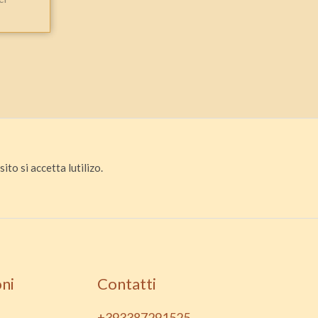
ito si accetta lutilizo.
ni
Contatti
+393387291525