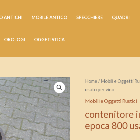
 ANTICHI
MOBILE ANTICO
SPECCHIERE
QUADRI
OROLOGI
OGGETISTICA
contenitore
Home
/
Mobili e Oggetti Rus
usato per vino
in
legno
Mobili e Oggetti Rustici
duro
contenitore 
con
epoca 800 us
manico
epoca