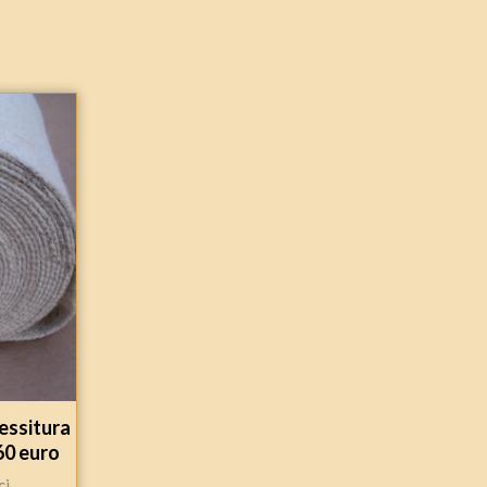
essitura
60 euro
ci