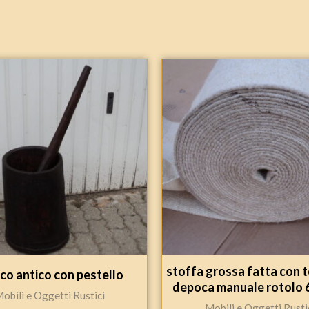
stoffa grossa fatta con t
co antico con pestello
depoca manuale rotolo 
obili e Oggetti Rustici
Mobili e Oggetti Rusti