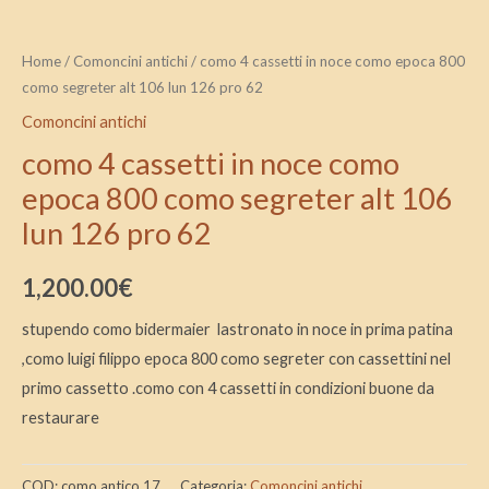
lun
126
pro
Home
/
Comoncini antichi
/ como 4 cassetti in noce como epoca 800
como segreter alt 106 lun 126 pro 62
62
quantità
Comoncini antichi
como 4 cassetti in noce como
epoca 800 como segreter alt 106
lun 126 pro 62
1,200.00
€
stupendo como bidermaier lastronato in noce in prima patina
,como luigi filippo epoca 800 como segreter con cassettini nel
primo cassetto .como con 4 cassetti in condizioni buone da
restaurare
COD:
como antico 17
Categoria:
Comoncini antichi