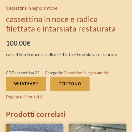
Cassettine in legno antiche
cassettina in noce e radica
filettata e intarsiata restaurata
100.00
€
cassettina in noce e radica filettata e intarsiata restaurata
COD:
cassettina 22
Categoria:
Cassettine in legno antiche
WHATSAPP
TELEFONO
Pagina dei contatti
Prodotti correlati