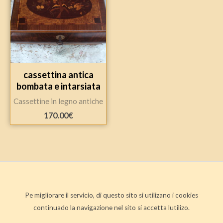
cassettina antica
bombata e intarsiata
Cassettine in legno antiche
170.00
€
Pe migliorare il servicio, di questo sito si utilizano i cookies
continuado la navigazione nel sito si accetta lutilizo.