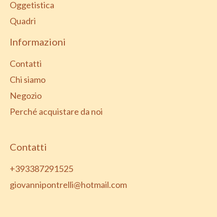
Oggetistica
Quadri
Informazioni
Contatti
Chi siamo
Negozio
Perché acquistare da noi
Contatti
+393387291525
giovannipontrelli@hotmail.com