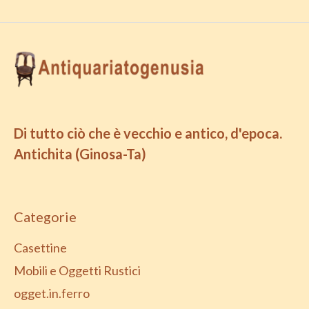
Di tutto ciò che è vecchio e antico, d'epoca.
Antichita (Ginosa-Ta)
Categorie
Casettine
Mobili e Oggetti Rustici
ogget.in.ferro