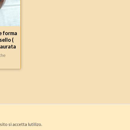
te forma
ello (
taurata
che
ito si accetta lutilizo.