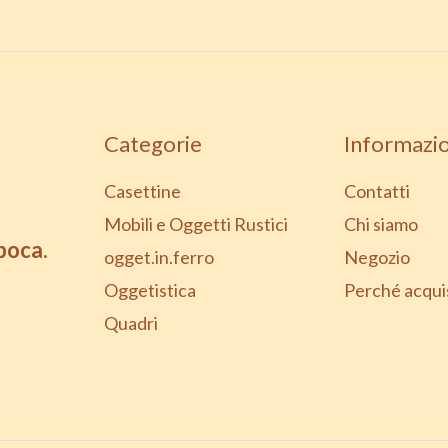
Categorie
Informazio
Casettine
Contatti
Mobili e Oggetti Rustici
Chi siamo
epoca.
ogget.in.ferro
Negozio
Oggetistica
Perché acqui
Quadri