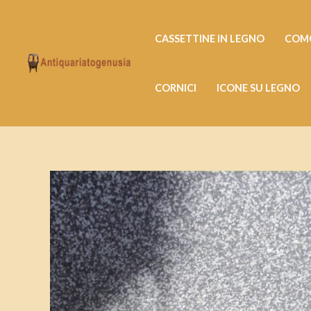
Vai
al
CASSETTINE IN LEGNO
COMO
contenuto
CORNICI
ICONE SU LEGNO