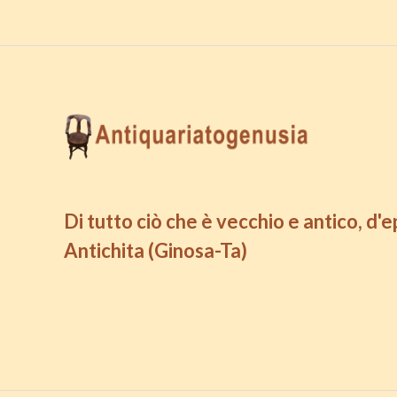
Di tutto ciò che è vecchio e antico, d'
Antichita (Ginosa-Ta)