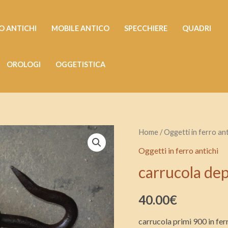
 ANTICHI
MOBILE ANTICO
SPECCHIERE
QUADRI
OROLOGI
OGGETISTICA
carrucola
Home
/
Oggetti in ferro ant
depoca
Oggetti in ferro antichi
in
carrucola dep
ferro
quantità
40.00
€
carrucola primi 900 in fer