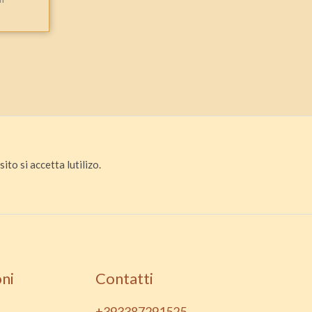
ito si accetta lutilizo.
ni
Contatti
+393387291525