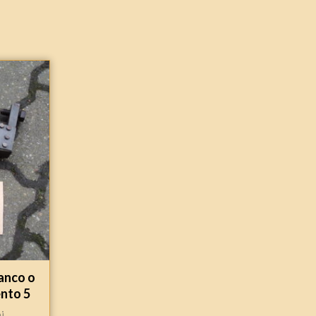
anco o
ento 5
i