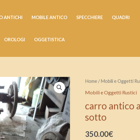
 ANTICHI
MOBILE ANTICO
SPECCHIERE
QUADRI
OROLOGI
OGGETISTICA
carro
Home
/
Mobili e Oggetti Rus
antico
Mobili e Oggetti Rustici
a
carro antico 
4
sotto
ruote
con
350.00
€
timone