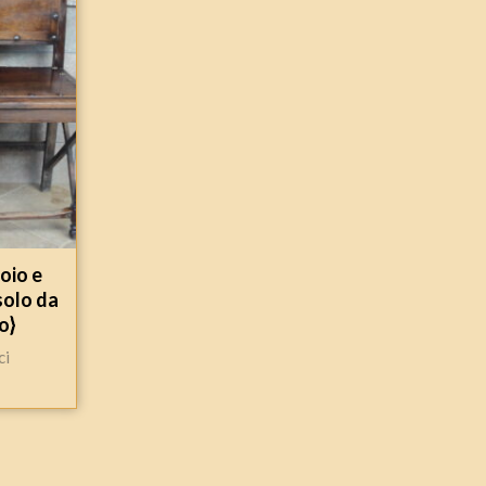
oio e
solo da
o}
ci