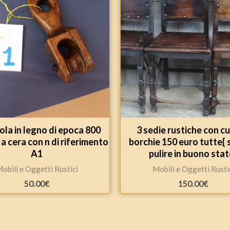
ola in legno di epoca 800
3 sedie rustiche con cu
 a cera con n di riferimento
borchie 150 euro tutte{ 
A1
pulire in buono stat
obili e Oggetti Rustici
Mobili e Oggetti Rusti
50.00
€
150.00
€