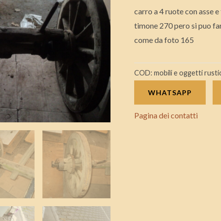
parte
carro a 4 ruote con asse 
di
timone 270 pero si puo far
sotto
come da foto 165
quantità
COD:
mobili e oggetti rusti
WHATSAPP
Pagina dei contatti