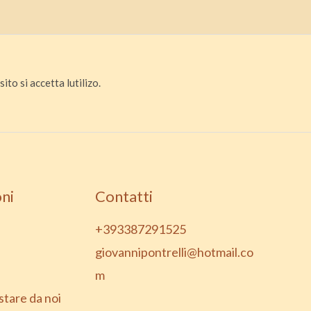
ito si accetta lutilizo.
ni
Contatti
+393387291525
giovannipontrelli@hotmail.co
m
stare da noi