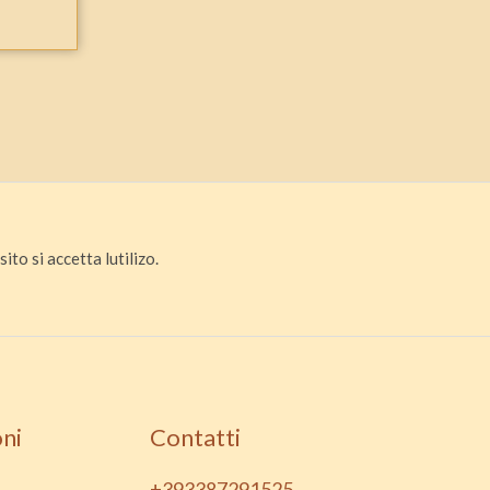
ito si accetta lutilizo.
ni
Contatti
+393387291525