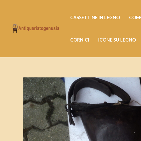
Vai
al
CASSETTINE IN LEGNO
COMO
contenuto
CORNICI
ICONE SU LEGNO