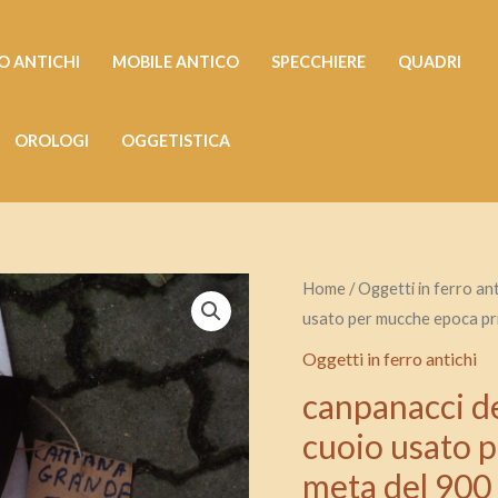
 ANTICHI
MOBILE ANTICO
SPECCHIERE
QUADRI
OROLOGI
OGGETISTICA
canpanacci
Home
/
Oggetti in ferro ant
usato per mucche epoca pr
depoca
in
Oggetti in ferro antichi
ferro
canpanacci de
con
cuoio usato 
collare
meta del 900
in