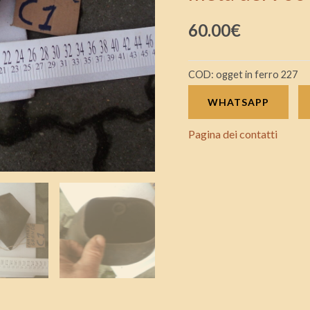
cuoio
60.00
€
usato
per
mucche
COD:
ogget in ferro 227
epoca
WHATSAPP
prima
meta
Pagina dei contatti
del
900
quantità