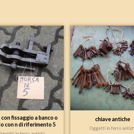
 con fissaggio a banco o
chiave antiche
o con n di riferimento 5
Oggetti in ferro antich
Oggetti in ferro antichi