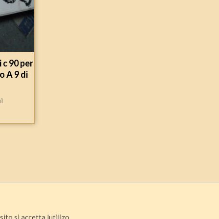
 c 90 per
o A 9 di
i
ito si accetta lutilizo.