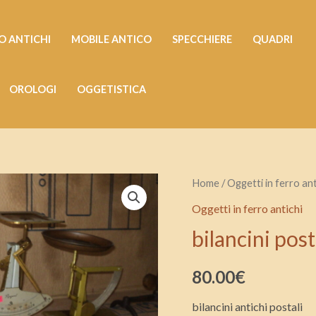
 ANTICHI
MOBILE ANTICO
SPECCHIERE
QUADRI
OROLOGI
OGGETISTICA
bilancini
Home
/
Oggetti in ferro ant
postali
Oggetti in ferro antichi
antichi
bilancini post
quantità
80.00
€
bilancini antichi postali