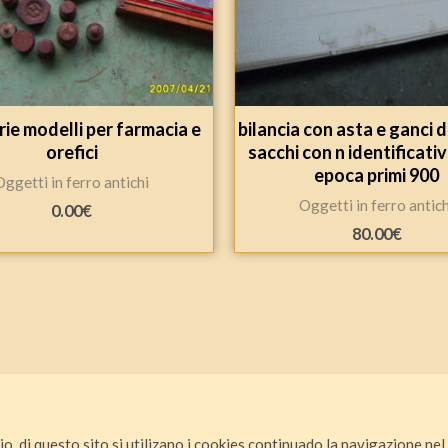
rie modelli per farmacia e
bilancia con asta e ganci di
orefici
sacchi con n identificativ
epoca primi 900
Oggetti in ferro antichi
Oggetti in ferro antich
0.00
€
80.00
€
io, di questo sito si utilizano i cookies continuado la navigazione nel s