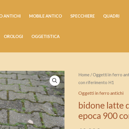
 ANTICHI
MOBILE ANTICO
SPECCHIERE
QUADRI
OROLOGI
OGGETISTICA
bidone
Home
/
Oggetti in ferro ant
con riferimento H1
latte
depoca
Oggetti in ferro antichi
in
bidone latte d
alluminio
epoca 900 co
10
litri