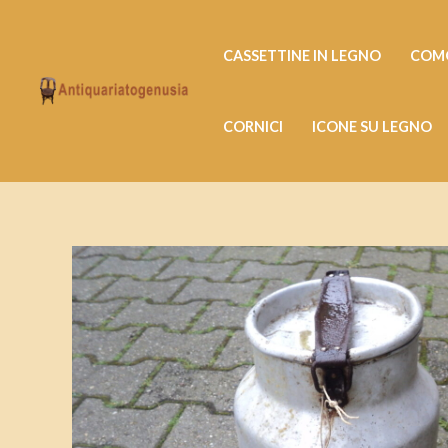
Vai
al
CASSETTINE IN LEGNO
COMO
contenuto
CORNICI
ICONE SU LEGNO