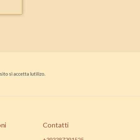
ito si accetta lutilizo.
ni
Contatti
+393387291525