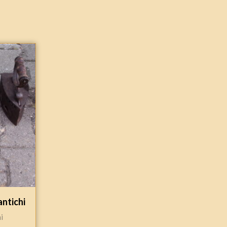
antichi
i