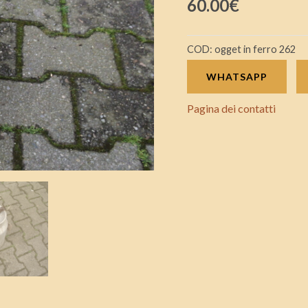
60.00
€
di
epoca
COD:
ogget in ferro 262
900
con
WHATSAPP
riferimento
Pagina dei contatti
H1
quantità