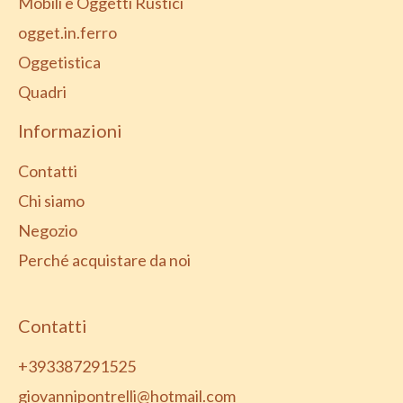
Mobili e Oggetti Rustici
ogget.in.ferro
Oggetistica
Quadri
Informazioni
Contatti
Chi siamo
Negozio
Perché acquistare da noi
Contatti
+393387291525
giovannipontrelli@hotmail.com