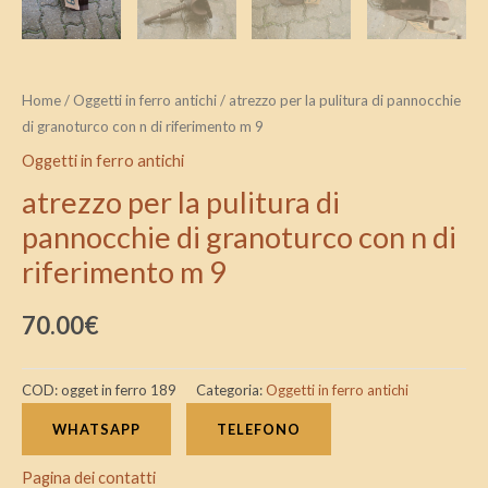
quantità
Home
/
Oggetti in ferro antichi
/ atrezzo per la pulitura di pannocchie
di granoturco con n di riferimento m 9
Oggetti in ferro antichi
atrezzo per la pulitura di
pannocchie di granoturco con n di
riferimento m 9
70.00
€
COD:
ogget in ferro 189
Categoria:
Oggetti in ferro antichi
WHATSAPP
TELEFONO
Pagina dei contatti