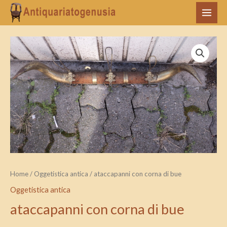
Vai
MAI
al
MEN
contenuto
ataccapanni
con
corna
di
bue
quantità
Home
/
Oggetistica antica
/ ataccapanni con corna di bue
Oggetistica antica
ataccapanni con corna di bue