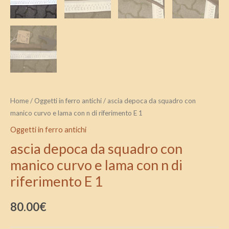
1
quantità
Home
/
Oggetti in ferro antichi
/ ascia depoca da squadro con
manico curvo e lama con n di riferimento E 1
Oggetti in ferro antichi
ascia depoca da squadro con
manico curvo e lama con n di
riferimento E 1
80.00
€