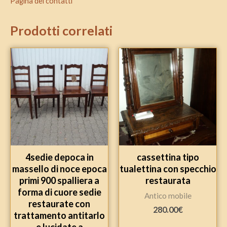
Pagina dei contatti
Prodotti correlati
4sedie depoca in
cassettina tipo
massello di noce epoca
tualettina con specchio
primi 900 spalliera a
restaurata
forma di cuore sedie
Antico mobile
restaurate con
280.00
€
trattamento antitarlo
e lucidate a