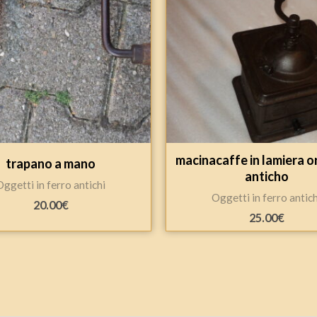
macinacaffe in lamiera o
trapano a mano
anticho
Oggetti in ferro antichi
Oggetti in ferro antich
20.00
€
25.00
€