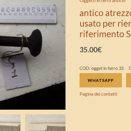
Oggetti in ferro antichi
rame
antico atrezz
di
usato per rie
epoca
riferimento 
primi
900
35.00
€
usato
per
rienpire
COD:
ogget in ferro 33
C
salumi
WHATSAPP
con
lettera
Pagina dei contatti
di
riferimento
S1
quantità