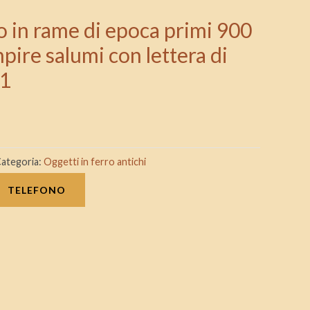
o in rame di epoca primi 900
npire salumi con lettera di
S1
ategoria:
Oggetti in ferro antichi
TELEFONO