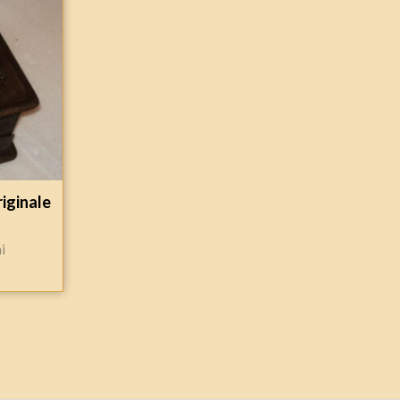
riginale
i