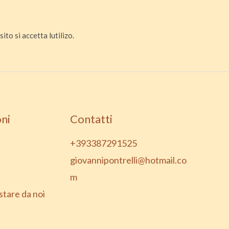
ito si accetta lutilizo.
ni
Contatti
+393387291525
giovannipontrelli@hotmail.co
m
stare da noi