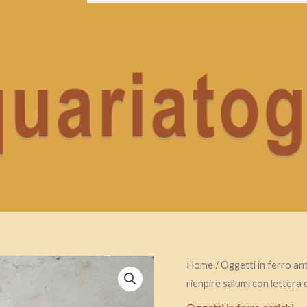
antico
Home
/
Oggetti in ferro ant
rienpire salumi con lettera 
atrezzo
in