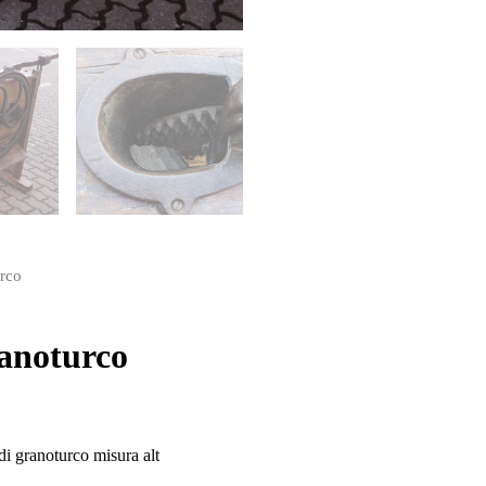
urco
ranoturco
di granoturco misura alt