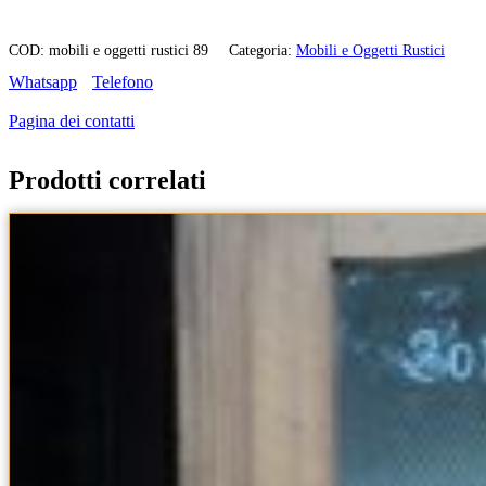
antica
macchina
COD:
mobili e oggetti rustici 89
Categoria:
Mobili e Oggetti Rustici
per
Whatsapp
Telefono
pulitura
granoturco
Pagina dei contatti
quantità
Prodotti correlati