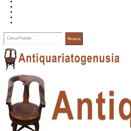
Quadri
Cornici
Icone su legno
Orologi
Oggetistica
Cerca
Ricerca