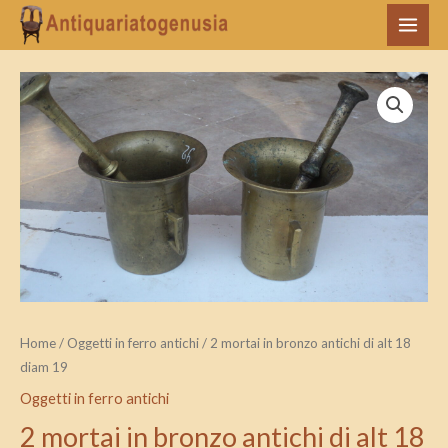
Vai
MAI
al
MEN
contenuto
2
mortai
in
bronzo
antichi
di
alt
18
diam
19
Home
/
Oggetti in ferro antichi
/ 2 mortai in bronzo antichi di alt 18
quantità
diam 19
Oggetti in ferro antichi
2 mortai in bronzo antichi di alt 18