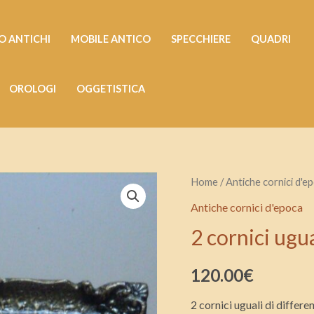
 ANTICHI
MOBILE ANTICO
SPECCHIERE
QUADRI
OROLOGI
OGGETISTICA
2
Home
/
Antiche cornici d'e
cornici
Antiche cornici d'epoca
uguali
2 cornici ugua
di
differenti
120.00
€
misure
quantità
2 cornici uguali di differ