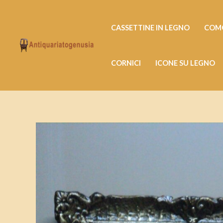
Vai
al
CASSETTINE IN LEGNO
COMO
contenuto
CORNICI
ICONE SU LEGNO