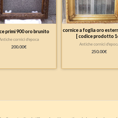
cornice a foglia oro este
ce primi 900 oro brunito
[ codice prodotto 1
Antiche cornici d'epoca
Antiche cornici d'epoc
200.00
€
250.00
€