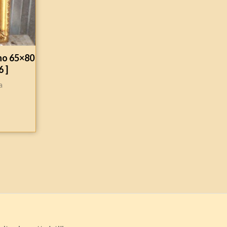
rno 65×80
6 ]
a